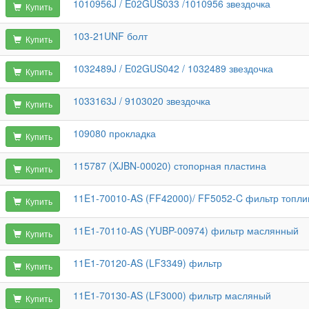
1010956J / E02GUS033 /1010956 звездочка
Купить
103-21UNF болт
Купить
1032489J / E02GUS042 / 1032489 звездочка
Купить
1033163J / 9103020 звездочка
Купить
109080 прокладка
Купить
115787 (XJBN-00020) стопорная пластина
Купить
11E1-70010-AS (FF42000)/ FF5052-C фильтр топл
Купить
11E1-70110-AS (YUBP-00974) фильтр маслянный
Купить
11E1-70120-AS (LF3349) фильтр
Купить
11E1-70130-AS (LF3000) фильтр масляный
Купить