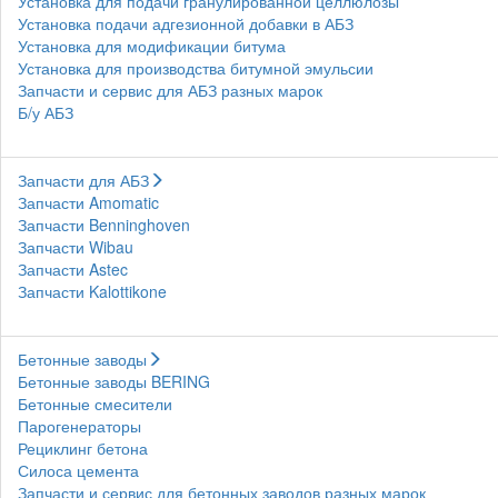
Установка для подачи гранулированной целлюлозы
Установка подачи адгезионной добавки в АБЗ
Установка для модификации битума
Установка для производства битумной эмульсии
Запчасти и сервис для АБЗ разных марок
Б/у АБЗ
Запчасти для АБЗ
Запчасти Amomatic
Запчасти Benninghoven
Запчасти Wibau
Запчасти Astec
Запчасти Kalottikone
Бетонные заводы
Бетонные заводы BERING
Бетонные смесители
Парогенераторы
Рециклинг бетона
Силоса цемента
Запчасти и сервис для бетонных заводов разных марок