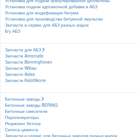
Установка для подачи гранулированной целлюлозы
Установка подачи адгезионной добавки в АБЗ
Установка для модификации битума
Установка для производства битумной эмульсии
Запчасти и сервис для АБЗ разных марок
Б/у АБЗ
Запчасти для АБЗ
Запчасти Amomatic
Запчасти Benninghoven
Запчасти Wibau
Запчасти Astec
Запчасти Kalottikone
Бетонные заводы
Бетонные заводы BERING
Бетонные смесители
Парогенераторы
Рециклинг бетона
Силоса цемента
Запчасти и сервис для бетонных заводов разных марок