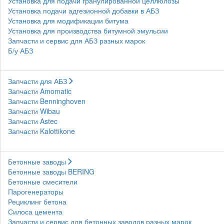
Установка для подачи гранулированной целлюлозы
Установка подачи адгезионной добавки в АБЗ
Установка для модификации битума
Установка для производства битумной эмульсии
Запчасти и сервис для АБЗ разных марок
Б/у АБЗ
Запчасти для АБЗ
Запчасти Amomatic
Запчасти Benninghoven
Запчасти Wibau
Запчасти Astec
Запчасти Kalottikone
Бетонные заводы
Бетонные заводы BERING
Бетонные смесители
Парогенераторы
Рециклинг бетона
Силоса цемента
Запчасти и сервис для бетонных заводов разных марок