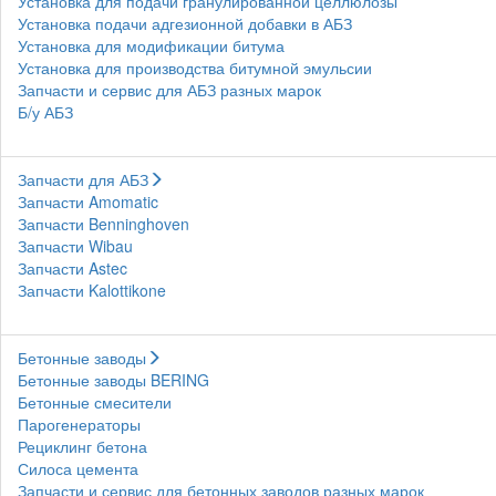
Установка для подачи гранулированной целлюлозы
Установка подачи адгезионной добавки в АБЗ
Установка для модификации битума
Установка для производства битумной эмульсии
Запчасти и сервис для АБЗ разных марок
Б/у АБЗ
Запчасти для АБЗ
Запчасти Amomatic
Запчасти Benninghoven
Запчасти Wibau
Запчасти Astec
Запчасти Kalottikone
Бетонные заводы
Бетонные заводы BERING
Бетонные смесители
Парогенераторы
Рециклинг бетона
Силоса цемента
Запчасти и сервис для бетонных заводов разных марок