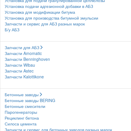
Установка для подачи гранулированной целлюлозы
Установка подачи адгезионной добавки в АБЗ
Установка для модификации битума
Установка для производства битумной эмульсии
Запчасти и сервис для АБЗ разных марок
Б/у АБЗ
Запчасти для АБЗ
Запчасти Amomatic
Запчасти Benninghoven
Запчасти Wibau
Запчасти Astec
Запчасти Kalottikone
Бетонные заводы
Бетонные заводы BERING
Бетонные смесители
Парогенераторы
Рециклинг бетона
Силоса цемента
Запчасти и сервис для бетонных заводов разных марок