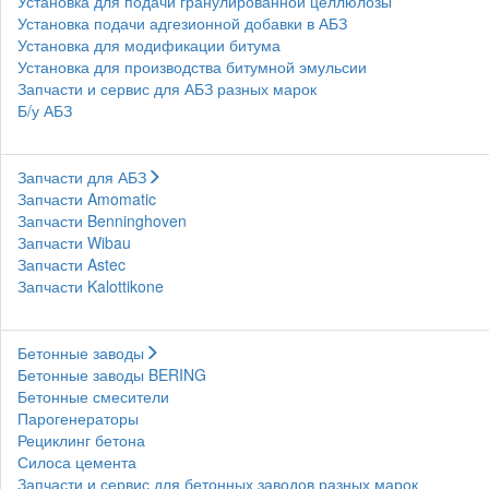
Установка для подачи гранулированной целлюлозы
Установка подачи адгезионной добавки в АБЗ
Установка для модификации битума
Установка для производства битумной эмульсии
Запчасти и сервис для АБЗ разных марок
Б/у АБЗ
Запчасти для АБЗ
Запчасти Amomatic
Запчасти Benninghoven
Запчасти Wibau
Запчасти Astec
Запчасти Kalottikone
Бетонные заводы
Бетонные заводы BERING
Бетонные смесители
Парогенераторы
Рециклинг бетона
Силоса цемента
Запчасти и сервис для бетонных заводов разных марок