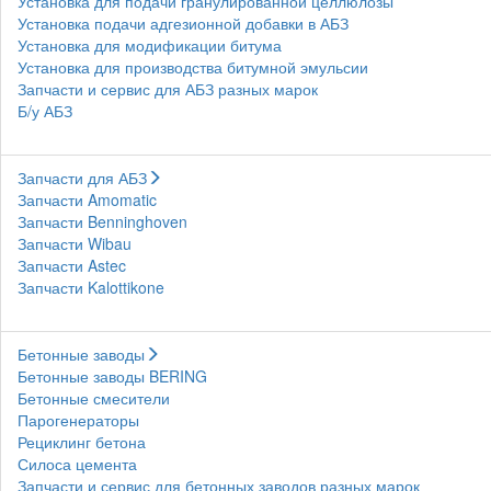
Установка для подачи гранулированной целлюлозы
Установка подачи адгезионной добавки в АБЗ
Установка для модификации битума
Установка для производства битумной эмульсии
Запчасти и сервис для АБЗ разных марок
Б/у АБЗ
Запчасти для АБЗ
Запчасти Amomatic
Запчасти Benninghoven
Запчасти Wibau
Запчасти Astec
Запчасти Kalottikone
Бетонные заводы
Бетонные заводы BERING
Бетонные смесители
Парогенераторы
Рециклинг бетона
Силоса цемента
Запчасти и сервис для бетонных заводов разных марок