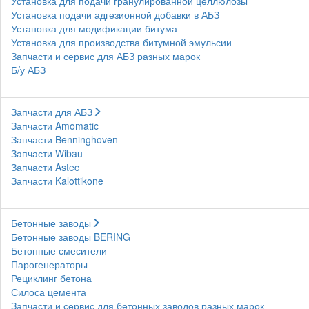
Установка для подачи гранулированной целлюлозы
Установка подачи адгезионной добавки в АБЗ
Установка для модификации битума
Установка для производства битумной эмульсии
Запчасти и сервис для АБЗ разных марок
Б/у АБЗ
Запчасти для АБЗ
Запчасти Amomatic
Запчасти Benninghoven
Запчасти Wibau
Запчасти Astec
Запчасти Kalottikone
Бетонные заводы
Бетонные заводы BERING
Бетонные смесители
Парогенераторы
Рециклинг бетона
Силоса цемента
Запчасти и сервис для бетонных заводов разных марок