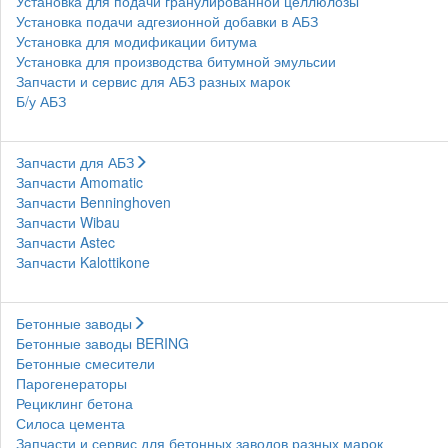
Установка для подачи гранулированной целлюлозы
Установка подачи адгезионной добавки в АБЗ
Установка для модификации битума
Установка для производства битумной эмульсии
Запчасти и сервис для АБЗ разных марок
Б/у АБЗ
Запчасти для АБЗ
Запчасти Amomatic
Запчасти Benninghoven
Запчасти Wibau
Запчасти Astec
Запчасти Kalottikone
Бетонные заводы
Бетонные заводы BERING
Бетонные смесители
Парогенераторы
Рециклинг бетона
Силоса цемента
Запчасти и сервис для бетонных заводов разных марок