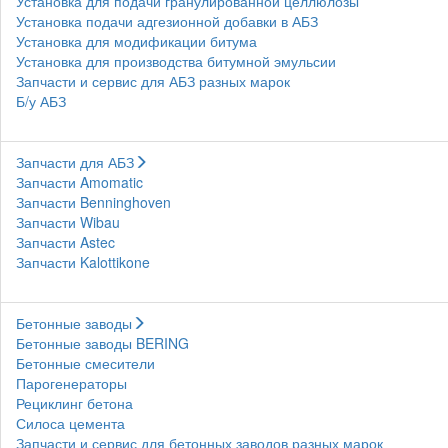
Установка для подачи гранулированной целлюлозы
Установка подачи адгезионной добавки в АБЗ
Установка для модификации битума
Установка для производства битумной эмульсии
Запчасти и сервис для АБЗ разных марок
Б/у АБЗ
Запчасти для АБЗ
Запчасти Amomatic
Запчасти Benninghoven
Запчасти Wibau
Запчасти Astec
Запчасти Kalottikone
Бетонные заводы
Бетонные заводы BERING
Бетонные смесители
Парогенераторы
Рециклинг бетона
Силоса цемента
Запчасти и сервис для бетонных заводов разных марок