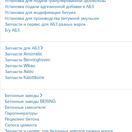
Установка для подачи гранулированной целлюлозы
Установка подачи адгезионной добавки в АБЗ
Установка для модификации битума
Установка для производства битумной эмульсии
Запчасти и сервис для АБЗ разных марок
Б/у АБЗ
Запчасти для АБЗ
Запчасти Amomatic
Запчасти Benninghoven
Запчасти Wibau
Запчасти Astec
Запчасти Kalottikone
Бетонные заводы
Бетонные заводы BERING
Бетонные смесители
Парогенераторы
Рециклинг бетона
Силоса цемента
Запчасти и сервис для бетонных заводов разных марок