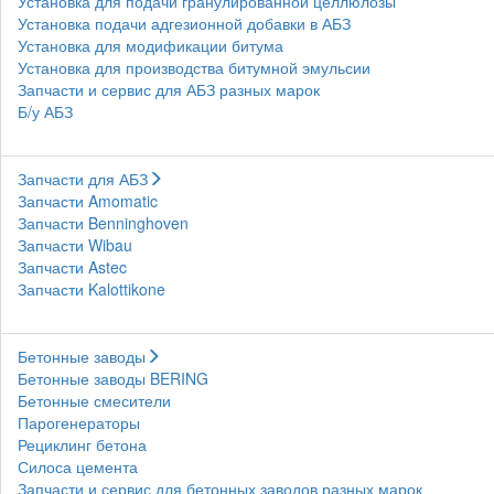
Установка для подачи гранулированной целлюлозы
Установка подачи адгезионной добавки в АБЗ
Установка для модификации битума
Установка для производства битумной эмульсии
Запчасти и сервис для АБЗ разных марок
Б/у АБЗ
Запчасти для АБЗ
Запчасти Amomatic
Запчасти Benninghoven
Запчасти Wibau
Запчасти Astec
Запчасти Kalottikone
Бетонные заводы
Бетонные заводы BERING
Бетонные смесители
Парогенераторы
Рециклинг бетона
Силоса цемента
Запчасти и сервис для бетонных заводов разных марок