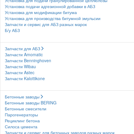
Установка для подачи гранулированной целлюлозы
Установка подачи адгезионной добавки в АБЗ
Установка для модификации битума
Установка для производства битумной эмульсии
Запчасти и сервис для АБЗ разных марок
Б/у АБЗ
Запчасти для АБЗ
Запчасти Amomatic
Запчасти Benninghoven
Запчасти Wibau
Запчасти Astec
Запчасти Kalottikone
Бетонные заводы
Бетонные заводы BERING
Бетонные смесители
Парогенераторы
Рециклинг бетона
Силоса цемента
Запчасти и сервис для бетонных заводов разных марок