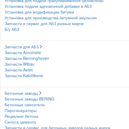
Установка для подачи гранулированной целлюлозы
Установка подачи адгезионной добавки в АБЗ
Установка для модификации битума
Установка для производства битумной эмульсии
Запчасти и сервис для АБЗ разных марок
Б/у АБЗ
Запчасти для АБЗ
Запчасти Amomatic
Запчасти Benninghoven
Запчасти Wibau
Запчасти Astec
Запчасти Kalottikone
Бетонные заводы
Бетонные заводы BERING
Бетонные смесители
Парогенераторы
Рециклинг бетона
Силоса цемента
Запчасти и сервис для бетонных заводов разных марок