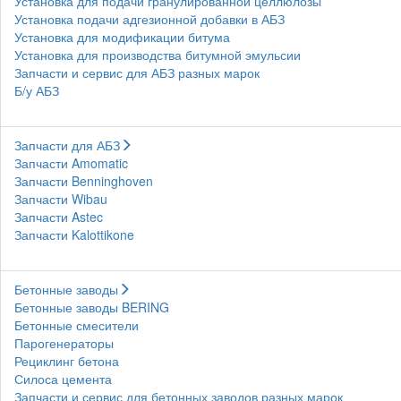
Установка для подачи гранулированной целлюлозы
Установка подачи адгезионной добавки в АБЗ
Установка для модификации битума
Установка для производства битумной эмульсии
Запчасти и сервис для АБЗ разных марок
Б/у АБЗ
Запчасти для АБЗ
Запчасти Amomatic
Запчасти Benninghoven
Запчасти Wibau
Запчасти Astec
Запчасти Kalottikone
Бетонные заводы
Бетонные заводы BERING
Бетонные смесители
Парогенераторы
Рециклинг бетона
Силоса цемента
Запчасти и сервис для бетонных заводов разных марок