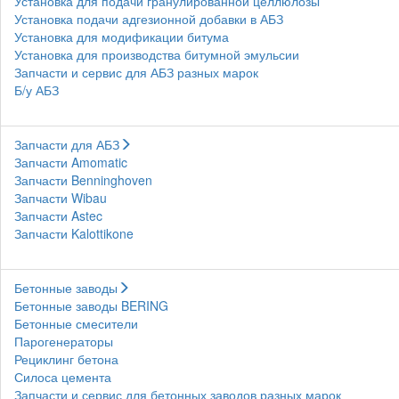
Установка для подачи гранулированной целлюлозы
Установка подачи адгезионной добавки в АБЗ
Установка для модификации битума
Установка для производства битумной эмульсии
Запчасти и сервис для АБЗ разных марок
Б/у АБЗ
Запчасти для АБЗ
Запчасти Amomatic
Запчасти Benninghoven
Запчасти Wibau
Запчасти Astec
Запчасти Kalottikone
Бетонные заводы
Бетонные заводы BERING
Бетонные смесители
Парогенераторы
Рециклинг бетона
Силоса цемента
Запчасти и сервис для бетонных заводов разных марок