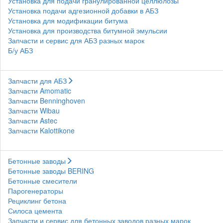
Установка для подачи гранулированной целлюлозы
Установка подачи адгезионной добавки в АБЗ
Установка для модификации битума
Установка для производства битумной эмульсии
Запчасти и сервис для АБЗ разных марок
Б/у АБЗ
Запчасти для АБЗ
Запчасти Amomatic
Запчасти Benninghoven
Запчасти Wibau
Запчасти Astec
Запчасти Kalottikone
Бетонные заводы
Бетонные заводы BERING
Бетонные смесители
Парогенераторы
Рециклинг бетона
Силоса цемента
Запчасти и сервис для бетонных заводов разных марок