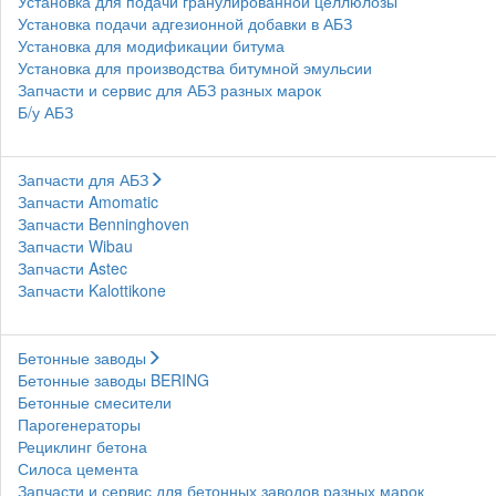
Установка для подачи гранулированной целлюлозы
Установка подачи адгезионной добавки в АБЗ
Установка для модификации битума
Установка для производства битумной эмульсии
Запчасти и сервис для АБЗ разных марок
Б/у АБЗ
Запчасти для АБЗ
Запчасти Amomatic
Запчасти Benninghoven
Запчасти Wibau
Запчасти Astec
Запчасти Kalottikone
Бетонные заводы
Бетонные заводы BERING
Бетонные смесители
Парогенераторы
Рециклинг бетона
Силоса цемента
Запчасти и сервис для бетонных заводов разных марок