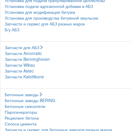
Установка для подачи гранулированной целлюлозы
Установка подачи адгезионной добавки в АБЗ
Установка для модификации битума
Установка для производства битумной эмульсии
Запчасти и сервис для АБЗ разных марок
Б/у АБЗ
Запчасти для АБЗ
Запчасти Amomatic
Запчасти Benninghoven
Запчасти Wibau
Запчасти Astec
Запчасти Kalottikone
Бетонные заводы
Бетонные заводы BERING
Бетонные смесители
Парогенераторы
Рециклинг бетона
Силоса цемента
Запчасти и сервис для бетонных заводов разных марок