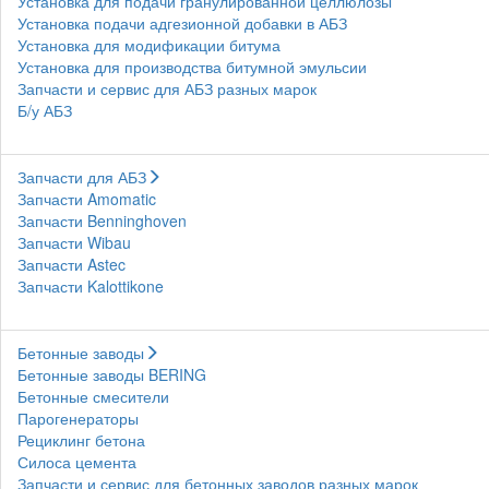
Установка для подачи гранулированной целлюлозы
Установка подачи адгезионной добавки в АБЗ
Установка для модификации битума
Установка для производства битумной эмульсии
Запчасти и сервис для АБЗ разных марок
Б/у АБЗ
Запчасти для АБЗ
Запчасти Amomatic
Запчасти Benninghoven
Запчасти Wibau
Запчасти Astec
Запчасти Kalottikone
Бетонные заводы
Бетонные заводы BERING
Бетонные смесители
Парогенераторы
Рециклинг бетона
Силоса цемента
Запчасти и сервис для бетонных заводов разных марок