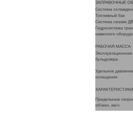
ЗАПРАВОЧНЫЕ О
Система охлажден
Топливный бак
Система смазки Д
Гидросистема тра
навесного оборуд
РАБОЧАЯ МАССА
Эксплуатационная
бульдозера
Удельное давление 
оснащения
ХАРАКТЕРИСТИКИ
Предельные скоро
об/мин, км/ч