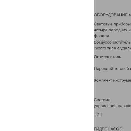
ОБОРУДОВАНИЕ в 
Световые приборы
четыре передних и
фонаря
Воздухоочиститель
сухого типа с уда
Огнетушитель
Передний тяговой 
Комплект инструм
Система
управления навес
ТИП
ГИДРОНАСОС