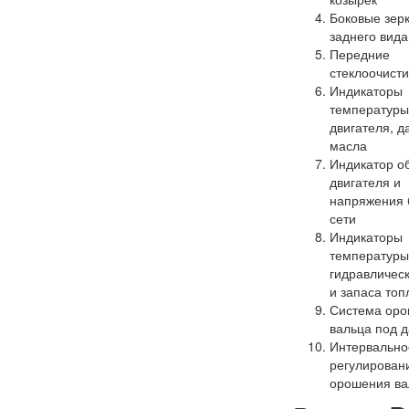
Боковые зер
заднего вида
Передние
стеклоочист
Индикаторы
температур
двигателя, д
масла
Индикатор о
двигателя и
напряжения 
сети
Индикаторы
температуры
гидравличес
и запаса топ
Система ор
вальца под 
Интервально
регулирован
орошения ва