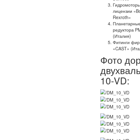
Гидромотор
лицензии «B
Rexroth»
Планетарны
редуктора P
(Италия)
Фитинги фи
«CAST» (Ита
Фото до
двухваль
10-VD: