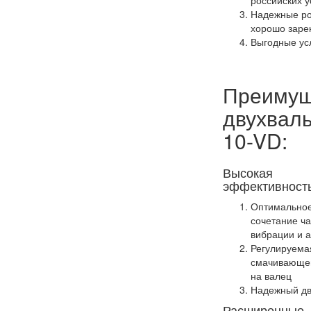
российских у
Надежные ро
хорошо заре
Выгодные ус
Преимущ
двухваль
10-VD:
Высокая
эффективност
Оптимально
сочетание ч
вибрации и 
Регулируема
смачивающе
на валец
Надежный дв
Расширенные