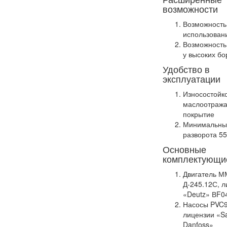
возможности
Возможность
использован
Возможность
у высоких б
Удобство в
эксплуатации
Износостойк
маслоотраж
покрытие
Минимальны
разворота 5
Основные
комплектующи
Двигатель М
Д-245.12С, л
«Deutz» ВF
Насосы PVC9
лицензии «S
Danfoss»