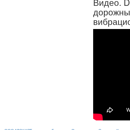
Видео. D
дорожны
вибраци