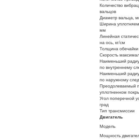
Количество вибра
вальцов
Диаметр вальца, 
Ширина уплотняем
мм
Линейная статичес
на ось, кг/см
Толщина обечайки
Скорость максимал
Наименьший радиу
по внутреннему сл
Наименьший радиу
по наружному след
Преодолеваемый 
уплотненном покры
Угол поперечной у
град
Тип трансмиссии
Двигатель
Модель
Мощность двигателя