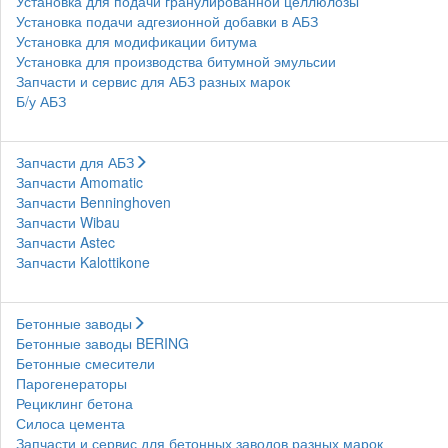
Установка для подачи гранулированной целлюлозы
Установка подачи адгезионной добавки в АБЗ
Установка для модификации битума
Установка для производства битумной эмульсии
Запчасти и сервис для АБЗ разных марок
Б/у АБЗ
Запчасти для АБЗ
Запчасти Amomatic
Запчасти Benninghoven
Запчасти Wibau
Запчасти Astec
Запчасти Kalottikone
Бетонные заводы
Бетонные заводы BERING
Бетонные смесители
Парогенераторы
Рециклинг бетона
Силоса цемента
Запчасти и сервис для бетонных заводов разных марок