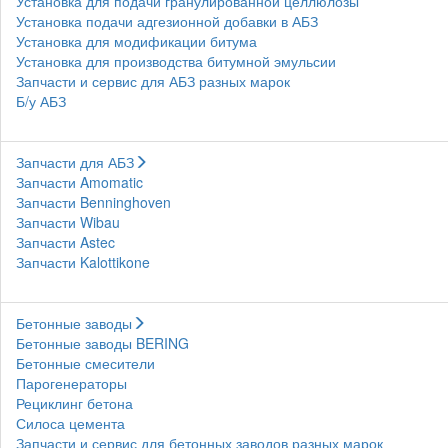
Установка для подачи гранулированной целлюлозы
Установка подачи адгезионной добавки в АБЗ
Установка для модификации битума
Установка для производства битумной эмульсии
Запчасти и сервис для АБЗ разных марок
Б/у АБЗ
Запчасти для АБЗ
Запчасти Amomatic
Запчасти Benninghoven
Запчасти Wibau
Запчасти Astec
Запчасти Kalottikone
Бетонные заводы
Бетонные заводы BERING
Бетонные смесители
Парогенераторы
Рециклинг бетона
Силоса цемента
Запчасти и сервис для бетонных заводов разных марок