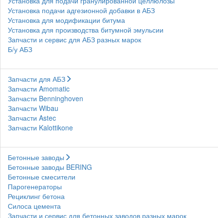
Установка для подачи гранулированной целлюлозы
Установка подачи адгезионной добавки в АБЗ
Установка для модификации битума
Установка для производства битумной эмульсии
Запчасти и сервис для АБЗ разных марок
Б/у АБЗ
Запчасти для АБЗ
Запчасти Amomatic
Запчасти Benninghoven
Запчасти Wibau
Запчасти Astec
Запчасти Kalottikone
Бетонные заводы
Бетонные заводы BERING
Бетонные смесители
Парогенераторы
Рециклинг бетона
Силоса цемента
Запчасти и сервис для бетонных заводов разных марок