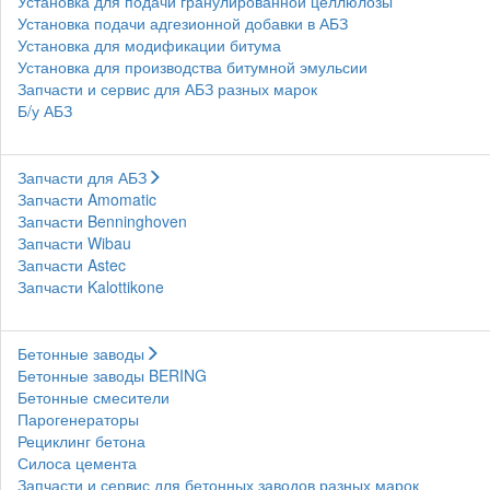
Установка для подачи гранулированной целлюлозы
Установка подачи адгезионной добавки в АБЗ
Установка для модификации битума
Установка для производства битумной эмульсии
Запчасти и сервис для АБЗ разных марок
Б/у АБЗ
Запчасти для АБЗ
Запчасти Amomatic
Запчасти Benninghoven
Запчасти Wibau
Запчасти Astec
Запчасти Kalottikone
Бетонные заводы
Бетонные заводы BERING
Бетонные смесители
Парогенераторы
Рециклинг бетона
Силоса цемента
Запчасти и сервис для бетонных заводов разных марок