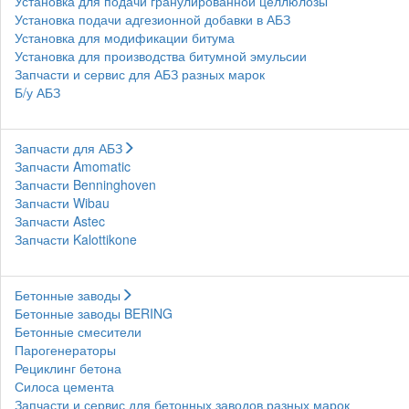
Установка для подачи гранулированной целлюлозы
Установка подачи адгезионной добавки в АБЗ
Установка для модификации битума
Установка для производства битумной эмульсии
Запчасти и сервис для АБЗ разных марок
Б/у АБЗ
Запчасти для АБЗ
Запчасти Amomatic
Запчасти Benninghoven
Запчасти Wibau
Запчасти Astec
Запчасти Kalottikone
Бетонные заводы
Бетонные заводы BERING
Бетонные смесители
Парогенераторы
Рециклинг бетона
Силоса цемента
Запчасти и сервис для бетонных заводов разных марок